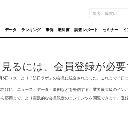
キ
ー
ワ
ー
ド
別
データ
ランキング
事例
教科書
調査レポート
セミナー
イ
検
索
を見るには、会員登録が必要
11月5日（水）より「訪日ラボ」の会員に統合されました。これまで「
体向けに、ニュース・データ・事例などを発信する、業界最大級のイン
から応用まで、より実践的な会員限定のコンテンツを閲覧できます。登