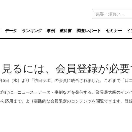
キ
ー
ワ
ー
ド
別
データ
ランキング
事例
教科書
調査レポート
セミナー
イ
検
索
を見るには、会員登録が必要
11月5日（水）より「訪日ラボ」の会員に統合されました。これまで「
体向けに、ニュース・データ・事例などを発信する、業界最大級のイン
から応用まで、より実践的な会員限定のコンテンツを閲覧できます。登