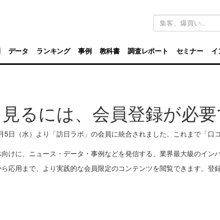
キ
ー
ワ
ー
ド
別
データ
ランキング
事例
教科書
調査レポート
セミナー
イ
検
索
を見るには、会員登録が必要
11月5日（水）より「訪日ラボ」の会員に統合されました。これまで「
体向けに、ニュース・データ・事例などを発信する、業界最大級のイン
から応用まで、より実践的な会員限定のコンテンツを閲覧できます。登