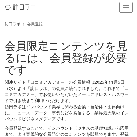
ナ
ビ
ゲ
訪日ラボ
会員登録
ー
シ
ョ
会員限定コンテンツを見
ン
の
るには、会員登録が必要
表
示
です
を
切
り
関連サイト「口コミアカデミー」の会員情報は2025年11月5日
替
（水）より「訪日ラボ」の会員に統合されました。これまで「口
え
コミアカデミー」でお使いいただいたメールアドレス・パスワー
る
ドで引き続きご利用いただけます。
訪日ラボはインバウンド業界に関わる企業・自治体・団体向け
に、ニュース・データ・事例などを発信する、業界最大級のイン
バウンドビジネスメディアです。
会員登録することで、インバウンドビジネスの基礎知識から応用
まで、より実践的な会員限定のコンテンツを閲覧できます。登録