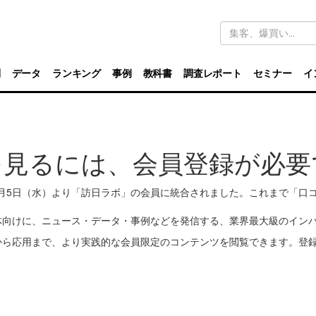
キ
ー
ワ
ー
ド
別
データ
ランキング
事例
教科書
調査レポート
セミナー
イ
検
索
を見るには、会員登録が必要
11月5日（水）より「訪日ラボ」の会員に統合されました。これまで「
体向けに、ニュース・データ・事例などを発信する、業界最大級のイン
から応用まで、より実践的な会員限定のコンテンツを閲覧できます。登