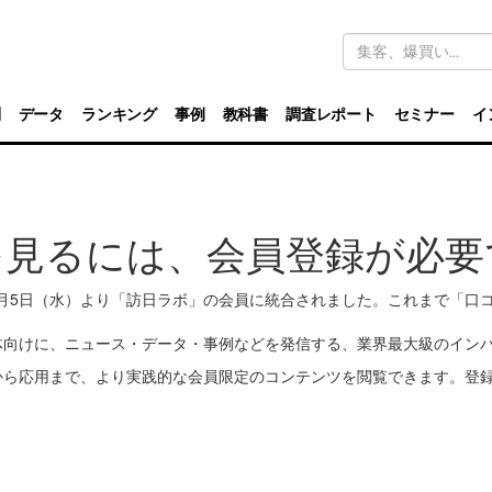
キ
ー
ワ
ー
ド
別
データ
ランキング
事例
教科書
調査レポート
セミナー
イ
検
索
を見るには、会員登録が必要
11月5日（水）より「訪日ラボ」の会員に統合されました。これまで「
体向けに、ニュース・データ・事例などを発信する、業界最大級のイン
から応用まで、より実践的な会員限定のコンテンツを閲覧できます。登