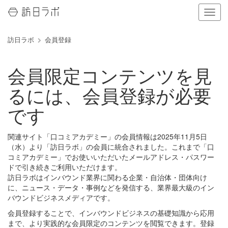
ナ
ビ
ゲ
訪日ラボ
会員登録
ー
シ
ョ
会員限定コンテンツを見
ン
の
るには、会員登録が必要
表
示
です
を
切
り
関連サイト「口コミアカデミー」の会員情報は2025年11月5日
替
（水）より「訪日ラボ」の会員に統合されました。これまで「口
え
コミアカデミー」でお使いいただいたメールアドレス・パスワー
る
ドで引き続きご利用いただけます。
訪日ラボはインバウンド業界に関わる企業・自治体・団体向け
に、ニュース・データ・事例などを発信する、業界最大級のイン
バウンドビジネスメディアです。
会員登録することで、インバウンドビジネスの基礎知識から応用
まで、より実践的な会員限定のコンテンツを閲覧できます。登録