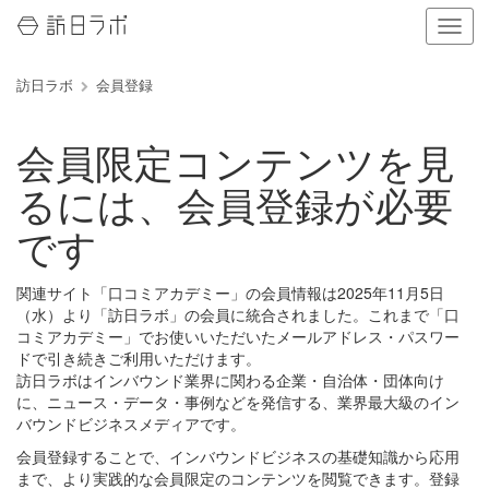
ナ
ビ
ゲ
訪日ラボ
会員登録
ー
シ
ョ
会員限定コンテンツを見
ン
の
るには、会員登録が必要
表
示
です
を
切
り
関連サイト「口コミアカデミー」の会員情報は2025年11月5日
替
（水）より「訪日ラボ」の会員に統合されました。これまで「口
え
コミアカデミー」でお使いいただいたメールアドレス・パスワー
る
ドで引き続きご利用いただけます。
訪日ラボはインバウンド業界に関わる企業・自治体・団体向け
に、ニュース・データ・事例などを発信する、業界最大級のイン
バウンドビジネスメディアです。
会員登録することで、インバウンドビジネスの基礎知識から応用
まで、より実践的な会員限定のコンテンツを閲覧できます。登録