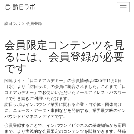
ナ
ビ
ゲ
訪日ラボ
会員登録
ー
シ
ョ
会員限定コンテンツを見
ン
の
るには、会員登録が必要
表
示
です
を
切
り
関連サイト「口コミアカデミー」の会員情報は2025年11月5日
替
（水）より「訪日ラボ」の会員に統合されました。これまで「口
え
コミアカデミー」でお使いいただいたメールアドレス・パスワー
る
ドで引き続きご利用いただけます。
訪日ラボはインバウンド業界に関わる企業・自治体・団体向け
に、ニュース・データ・事例などを発信する、業界最大級のイン
バウンドビジネスメディアです。
会員登録することで、インバウンドビジネスの基礎知識から応用
まで、より実践的な会員限定のコンテンツを閲覧できます。登録