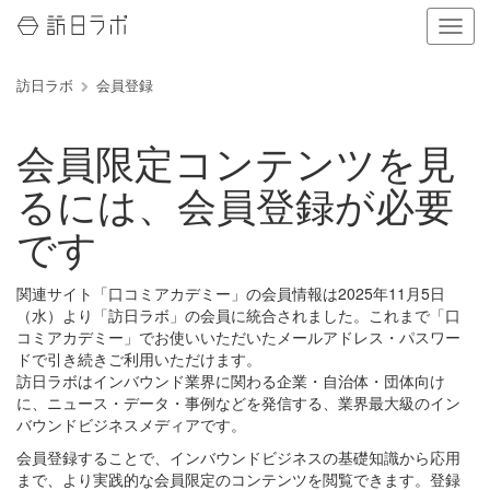
ナ
ビ
ゲ
訪日ラボ
会員登録
ー
シ
ョ
会員限定コンテンツを見
ン
の
るには、会員登録が必要
表
示
です
を
切
り
関連サイト「口コミアカデミー」の会員情報は2025年11月5日
替
（水）より「訪日ラボ」の会員に統合されました。これまで「口
え
コミアカデミー」でお使いいただいたメールアドレス・パスワー
る
ドで引き続きご利用いただけます。
訪日ラボはインバウンド業界に関わる企業・自治体・団体向け
に、ニュース・データ・事例などを発信する、業界最大級のイン
バウンドビジネスメディアです。
会員登録することで、インバウンドビジネスの基礎知識から応用
まで、より実践的な会員限定のコンテンツを閲覧できます。登録