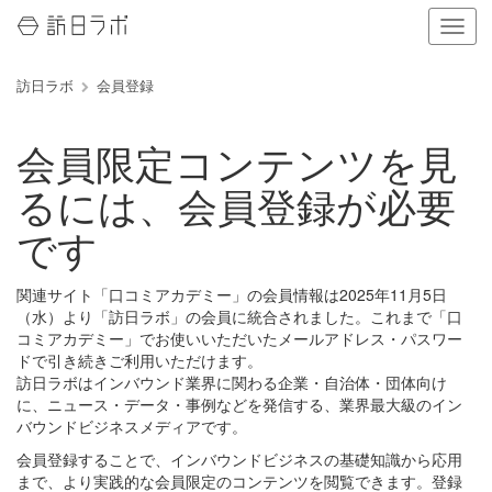
ナ
ビ
ゲ
訪日ラボ
会員登録
ー
シ
ョ
会員限定コンテンツを見
ン
の
るには、会員登録が必要
表
示
です
を
切
り
関連サイト「口コミアカデミー」の会員情報は2025年11月5日
替
（水）より「訪日ラボ」の会員に統合されました。これまで「口
え
コミアカデミー」でお使いいただいたメールアドレス・パスワー
る
ドで引き続きご利用いただけます。
訪日ラボはインバウンド業界に関わる企業・自治体・団体向け
に、ニュース・データ・事例などを発信する、業界最大級のイン
バウンドビジネスメディアです。
会員登録することで、インバウンドビジネスの基礎知識から応用
まで、より実践的な会員限定のコンテンツを閲覧できます。登録