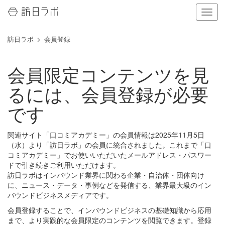
ナ
ビ
ゲ
訪日ラボ
会員登録
ー
シ
ョ
会員限定コンテンツを見
ン
の
るには、会員登録が必要
表
示
です
を
切
り
関連サイト「口コミアカデミー」の会員情報は2025年11月5日
替
（水）より「訪日ラボ」の会員に統合されました。これまで「口
え
コミアカデミー」でお使いいただいたメールアドレス・パスワー
る
ドで引き続きご利用いただけます。
訪日ラボはインバウンド業界に関わる企業・自治体・団体向け
に、ニュース・データ・事例などを発信する、業界最大級のイン
バウンドビジネスメディアです。
会員登録することで、インバウンドビジネスの基礎知識から応用
まで、より実践的な会員限定のコンテンツを閲覧できます。登録