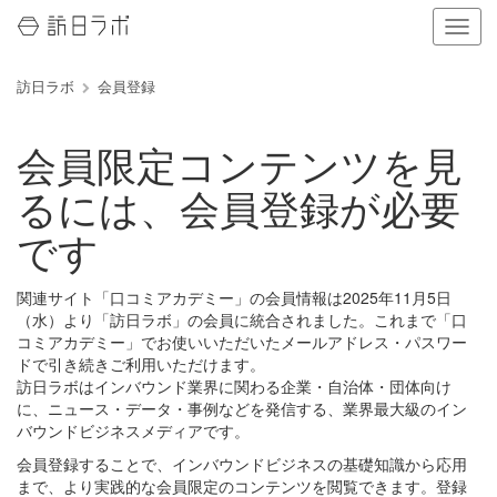
ナ
ビ
ゲ
訪日ラボ
会員登録
ー
シ
ョ
会員限定コンテンツを見
ン
の
るには、会員登録が必要
表
示
です
を
切
り
関連サイト「口コミアカデミー」の会員情報は2025年11月5日
替
（水）より「訪日ラボ」の会員に統合されました。これまで「口
え
コミアカデミー」でお使いいただいたメールアドレス・パスワー
る
ドで引き続きご利用いただけます。
訪日ラボはインバウンド業界に関わる企業・自治体・団体向け
に、ニュース・データ・事例などを発信する、業界最大級のイン
バウンドビジネスメディアです。
会員登録することで、インバウンドビジネスの基礎知識から応用
まで、より実践的な会員限定のコンテンツを閲覧できます。登録