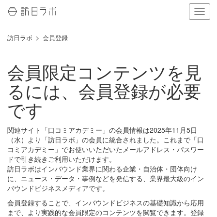
ナ
ビ
ゲ
訪日ラボ
会員登録
ー
シ
ョ
会員限定コンテンツを見
ン
の
るには、会員登録が必要
表
示
です
を
切
り
関連サイト「口コミアカデミー」の会員情報は2025年11月5日
替
（水）より「訪日ラボ」の会員に統合されました。これまで「口
え
コミアカデミー」でお使いいただいたメールアドレス・パスワー
る
ドで引き続きご利用いただけます。
訪日ラボはインバウンド業界に関わる企業・自治体・団体向け
に、ニュース・データ・事例などを発信する、業界最大級のイン
バウンドビジネスメディアです。
会員登録することで、インバウンドビジネスの基礎知識から応用
まで、より実践的な会員限定のコンテンツを閲覧できます。登録