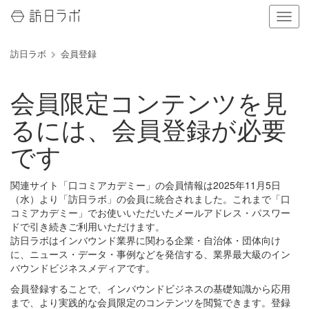
ナ
ビ
ゲ
訪日ラボ
会員登録
ー
シ
ョ
会員限定コンテンツを見
ン
の
るには、会員登録が必要
表
示
です
を
切
り
関連サイト「口コミアカデミー」の会員情報は2025年11月5日
替
（水）より「訪日ラボ」の会員に統合されました。これまで「口
え
コミアカデミー」でお使いいただいたメールアドレス・パスワー
る
ドで引き続きご利用いただけます。
訪日ラボはインバウンド業界に関わる企業・自治体・団体向け
に、ニュース・データ・事例などを発信する、業界最大級のイン
バウンドビジネスメディアです。
会員登録することで、インバウンドビジネスの基礎知識から応用
まで、より実践的な会員限定のコンテンツを閲覧できます。登録