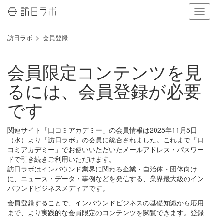
ナ
ビ
ゲ
訪日ラボ
会員登録
ー
シ
ョ
会員限定コンテンツを見
ン
の
るには、会員登録が必要
表
示
です
を
切
り
関連サイト「口コミアカデミー」の会員情報は2025年11月5日
替
（水）より「訪日ラボ」の会員に統合されました。これまで「口
え
コミアカデミー」でお使いいただいたメールアドレス・パスワー
る
ドで引き続きご利用いただけます。
訪日ラボはインバウンド業界に関わる企業・自治体・団体向け
に、ニュース・データ・事例などを発信する、業界最大級のイン
バウンドビジネスメディアです。
会員登録することで、インバウンドビジネスの基礎知識から応用
まで、より実践的な会員限定のコンテンツを閲覧できます。登録