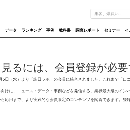
キ
ー
ワ
ー
ド
別
データ
ランキング
事例
教科書
調査レポート
セミナー
イ
検
索
を見るには、会員登録が必要
11月5日（水）より「訪日ラボ」の会員に統合されました。これまで「
体向けに、ニュース・データ・事例などを発信する、業界最大級のイン
から応用まで、より実践的な会員限定のコンテンツを閲覧できます。登