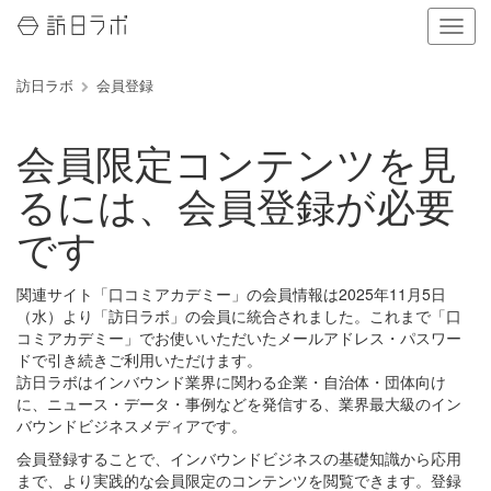
ナ
ビ
ゲ
訪日ラボ
会員登録
ー
シ
ョ
会員限定コンテンツを見
ン
の
るには、会員登録が必要
表
示
です
を
切
り
関連サイト「口コミアカデミー」の会員情報は2025年11月5日
替
（水）より「訪日ラボ」の会員に統合されました。これまで「口
え
コミアカデミー」でお使いいただいたメールアドレス・パスワー
る
ドで引き続きご利用いただけます。
訪日ラボはインバウンド業界に関わる企業・自治体・団体向け
に、ニュース・データ・事例などを発信する、業界最大級のイン
バウンドビジネスメディアです。
会員登録することで、インバウンドビジネスの基礎知識から応用
まで、より実践的な会員限定のコンテンツを閲覧できます。登録