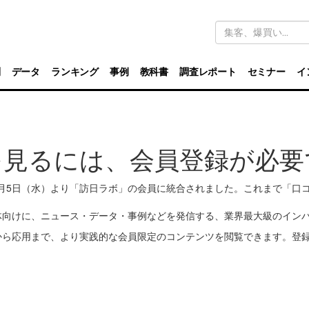
キ
ー
ワ
ー
ド
別
データ
ランキング
事例
教科書
調査レポート
セミナー
イ
検
索
を見るには、会員登録が必要
11月5日（水）より「訪日ラボ」の会員に統合されました。これまで「
体向けに、ニュース・データ・事例などを発信する、業界最大級のイン
から応用まで、より実践的な会員限定のコンテンツを閲覧できます。登