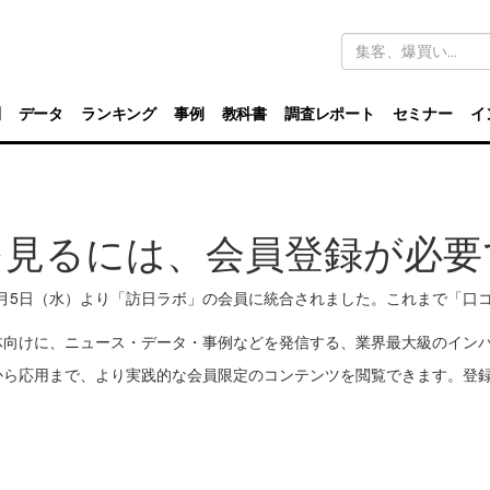
キ
ー
ワ
ー
ド
別
データ
ランキング
事例
教科書
調査レポート
セミナー
イ
検
索
を見るには、会員登録が必要
11月5日（水）より「訪日ラボ」の会員に統合されました。これまで「
体向けに、ニュース・データ・事例などを発信する、業界最大級のイン
から応用まで、より実践的な会員限定のコンテンツを閲覧できます。登