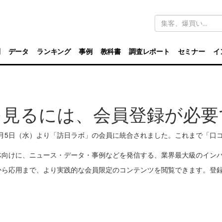
キ
ー
ワ
ー
ド
別
データ
ランキング
事例
教科書
調査レポート
セミナー
イ
検
索
を見るには、会員登録が必要
11月5日（水）より「訪日ラボ」の会員に統合されました。これまで「
体向けに、ニュース・データ・事例などを発信する、業界最大級のイン
から応用まで、より実践的な会員限定のコンテンツを閲覧できます。登