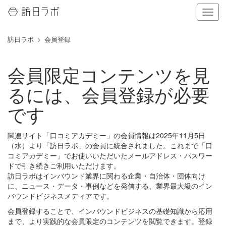
ナ
ビ
ゲ
訪日ラボ
会員登録
ー
シ
ョ
会員限定コンテンツを見
ン
の
るには、会員登録が必要
表
示
です
を
切
り
関連サイト「口コミアカデミー」の会員情報は2025年11月5日
替
（水）より「訪日ラボ」の会員に統合されました。これまで「口
え
コミアカデミー」でお使いいただいたメールアドレス・パスワー
る
ドで引き続きご利用いただけます。
訪日ラボはインバウンド業界に関わる企業・自治体・団体向け
に、ニュース・データ・事例などを発信する、業界最大級のイン
バウンドビジネスメディアです。
会員登録することで、インバウンドビジネスの基礎知識から応用
まで、より実践的な会員限定のコンテンツを閲覧できます。登録