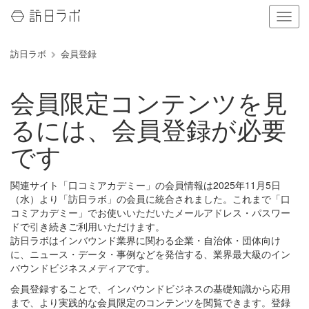
ナ
ビ
ゲ
訪日ラボ
会員登録
ー
シ
ョ
会員限定コンテンツを見
ン
の
るには、会員登録が必要
表
示
です
を
切
り
関連サイト「口コミアカデミー」の会員情報は2025年11月5日
替
（水）より「訪日ラボ」の会員に統合されました。これまで「口
え
コミアカデミー」でお使いいただいたメールアドレス・パスワー
る
ドで引き続きご利用いただけます。
訪日ラボはインバウンド業界に関わる企業・自治体・団体向け
に、ニュース・データ・事例などを発信する、業界最大級のイン
バウンドビジネスメディアです。
会員登録することで、インバウンドビジネスの基礎知識から応用
まで、より実践的な会員限定のコンテンツを閲覧できます。登録