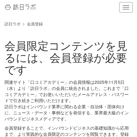
ナ
ビ
ゲ
訪日ラボ
会員登録
ー
シ
ョ
会員限定コンテンツを見
ン
の
るには、会員登録が必要
表
示
です
を
切
り
関連サイト「口コミアカデミー」の会員情報は2025年11月5日
替
（水）より「訪日ラボ」の会員に統合されました。これまで「口
え
コミアカデミー」でお使いいただいたメールアドレス・パスワー
る
ドで引き続きご利用いただけます。
訪日ラボはインバウンド業界に関わる企業・自治体・団体向け
に、ニュース・データ・事例などを発信する、業界最大級のイン
バウンドビジネスメディアです。
会員登録することで、インバウンドビジネスの基礎知識から応用
まで、より実践的な会員限定のコンテンツを閲覧できます。登録