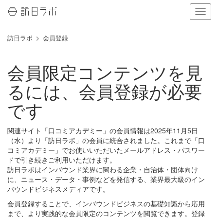
ナ
ビ
ゲ
訪日ラボ
会員登録
ー
シ
ョ
会員限定コンテンツを見
ン
の
るには、会員登録が必要
表
示
です
を
切
り
関連サイト「口コミアカデミー」の会員情報は2025年11月5日
替
（水）より「訪日ラボ」の会員に統合されました。これまで「口
え
コミアカデミー」でお使いいただいたメールアドレス・パスワー
る
ドで引き続きご利用いただけます。
訪日ラボはインバウンド業界に関わる企業・自治体・団体向け
に、ニュース・データ・事例などを発信する、業界最大級のイン
バウンドビジネスメディアです。
会員登録することで、インバウンドビジネスの基礎知識から応用
まで、より実践的な会員限定のコンテンツを閲覧できます。登録