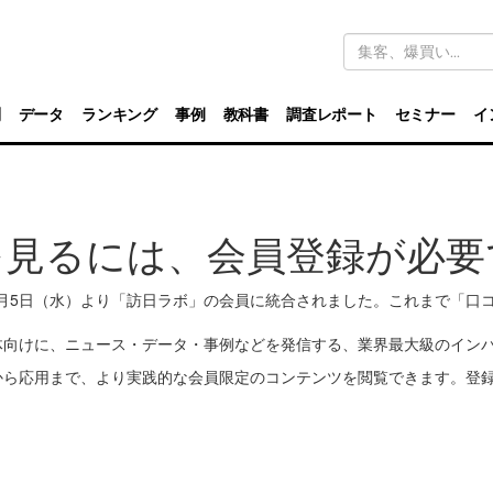
キ
ー
ワ
ー
ド
別
データ
ランキング
事例
教科書
調査レポート
セミナー
イ
検
索
を見るには、会員登録が必要
11月5日（水）より「訪日ラボ」の会員に統合されました。これまで「
体向けに、ニュース・データ・事例などを発信する、業界最大級のイン
から応用まで、より実践的な会員限定のコンテンツを閲覧できます。登