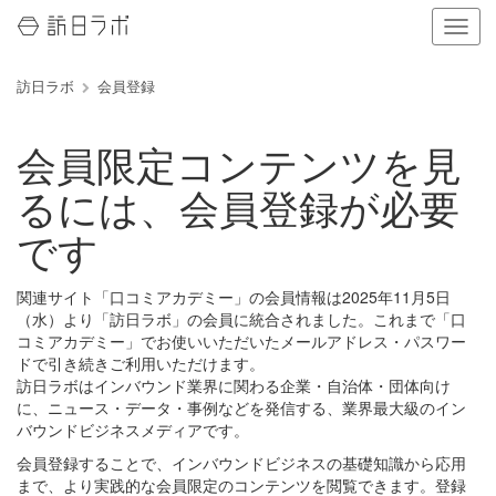
ナ
ビ
ゲ
訪日ラボ
会員登録
ー
シ
ョ
会員限定コンテンツを見
ン
の
るには、会員登録が必要
表
示
です
を
切
り
関連サイト「口コミアカデミー」の会員情報は2025年11月5日
替
（水）より「訪日ラボ」の会員に統合されました。これまで「口
え
コミアカデミー」でお使いいただいたメールアドレス・パスワー
る
ドで引き続きご利用いただけます。
訪日ラボはインバウンド業界に関わる企業・自治体・団体向け
に、ニュース・データ・事例などを発信する、業界最大級のイン
バウンドビジネスメディアです。
会員登録することで、インバウンドビジネスの基礎知識から応用
まで、より実践的な会員限定のコンテンツを閲覧できます。登録