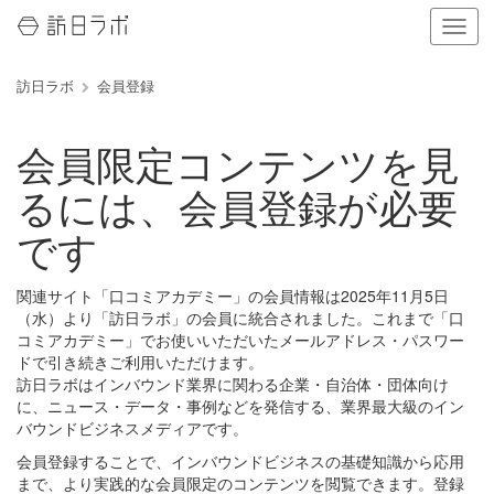
ナ
ビ
ゲ
訪日ラボ
会員登録
ー
シ
ョ
会員限定コンテンツを見
ン
の
るには、会員登録が必要
表
示
です
を
切
り
関連サイト「口コミアカデミー」の会員情報は2025年11月5日
替
（水）より「訪日ラボ」の会員に統合されました。これまで「口
え
コミアカデミー」でお使いいただいたメールアドレス・パスワー
る
ドで引き続きご利用いただけます。
訪日ラボはインバウンド業界に関わる企業・自治体・団体向け
に、ニュース・データ・事例などを発信する、業界最大級のイン
バウンドビジネスメディアです。
会員登録することで、インバウンドビジネスの基礎知識から応用
まで、より実践的な会員限定のコンテンツを閲覧できます。登録