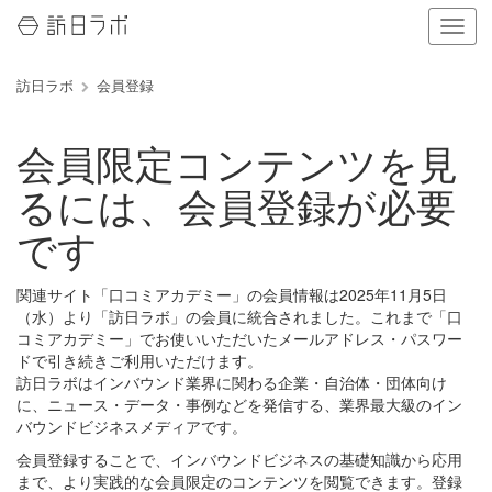
ナ
ビ
ゲ
訪日ラボ
会員登録
ー
シ
ョ
会員限定コンテンツを見
ン
の
るには、会員登録が必要
表
示
です
を
切
り
関連サイト「口コミアカデミー」の会員情報は2025年11月5日
替
（水）より「訪日ラボ」の会員に統合されました。これまで「口
え
コミアカデミー」でお使いいただいたメールアドレス・パスワー
る
ドで引き続きご利用いただけます。
訪日ラボはインバウンド業界に関わる企業・自治体・団体向け
に、ニュース・データ・事例などを発信する、業界最大級のイン
バウンドビジネスメディアです。
会員登録することで、インバウンドビジネスの基礎知識から応用
まで、より実践的な会員限定のコンテンツを閲覧できます。登録