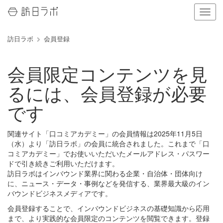
ナ
ビ
ゲ
訪日ラボ
会員登録
ー
シ
ョ
会員限定コンテンツを見
ン
の
るには、会員登録が必要
表
示
です
を
切
り
関連サイト「口コミアカデミー」の会員情報は2025年11月5日
替
（水）より「訪日ラボ」の会員に統合されました。これまで「口
え
コミアカデミー」でお使いいただいたメールアドレス・パスワー
る
ドで引き続きご利用いただけます。
訪日ラボはインバウンド業界に関わる企業・自治体・団体向け
に、ニュース・データ・事例などを発信する、業界最大級のイン
バウンドビジネスメディアです。
会員登録することで、インバウンドビジネスの基礎知識から応用
まで、より実践的な会員限定のコンテンツを閲覧できます。登録