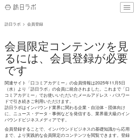
ナ
ビ
ゲ
訪日ラボ
会員登録
ー
シ
ョ
会員限定コンテンツを見
ン
の
るには、会員登録が必要
表
示
です
を
切
り
関連サイト「口コミアカデミー」の会員情報は2025年11月5日
替
（水）より「訪日ラボ」の会員に統合されました。これまで「口
え
コミアカデミー」でお使いいただいたメールアドレス・パスワー
る
ドで引き続きご利用いただけます。
訪日ラボはインバウンド業界に関わる企業・自治体・団体向け
に、ニュース・データ・事例などを発信する、業界最大級のイン
バウンドビジネスメディアです。
会員登録することで、インバウンドビジネスの基礎知識から応用
まで、より実践的な会員限定のコンテンツを閲覧できます。登録