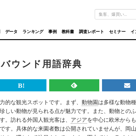
キ
ー
ワ
ー
ド
別
データ
ランキング
事例
教科書
調査レポート
セミナー
イ
検
索
インバウンド用語辞典
br>
は
RSS
メ
て
で
ル
力的な観光スポットです。まず、
動物園
は多様な動物
な
記
マ
珍しい動物が見られる点が魅力です。また、動物との
ブ
事
ガ
す。訪れる外国人観光客は、
アジア
を中心に欧米から
ッ
を
登
です。具体的な来園者数は公開されていませんが、岡