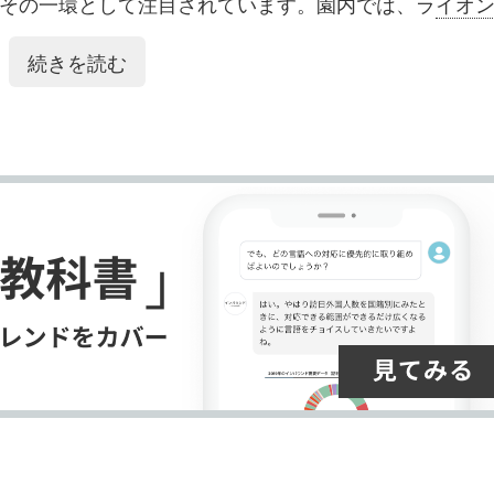
ク
購
録
その一環として注目されています。園内では、ラ
イオ
マ
読
す
真撮影スポットとしても賑わっています。
動物園
は
岡
続きを読む
組み込みやすい点も魅力です。
ー
す
る
ク
る
に
追
加