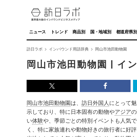
ニュース
トレンド
商品別
国・地域別
都道府県
訪日ラボ
インバウンド用語辞典
岡山市池田動物園
岡山市池田動物園 | 
x<br>
Facebook<
で
で
岡山市池田動物園
は、
訪日外国人
にとって魅
記
記
示しており、特に日本固有の動物や
アジア
の
事
事
い
体験
や、季節ごとの特別イベントも人気で
を
を
く、特に家族連れや動物好きの旅行者に好評