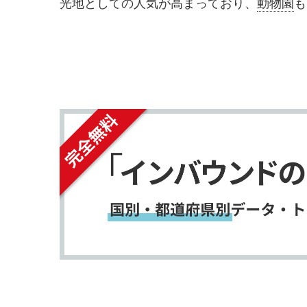
シ
シ
光地としての人気が高まっており、
動物園
も
ェ
ェ
リンなどの大型動物エリアが特に人気で、写
に位置し、アクセスも良好で、観光ルートに
ア
ア
す
す
る
る