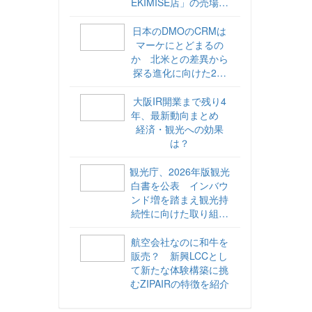
EKIMISE店」の売場づ
くりをレポート
日本のDMOのCRMは
マーケにとどまるの
か 北米との差異から
探る進化に向けた2ス
テップ【ココが違う！
海外DMOのリアル
大阪IR開業まで残り4
vol.6】
年、最新動向まとめ
経済・観光への効果
は？
観光庁、2026年版観光
白書を公表 インバウ
ンド増を踏まえ観光持
続性に向けた取り組み
や旅客税の使途を明記
航空会社なのに和牛を
販売？ 新興LCCとし
て新たな体験構築に挑
むZIPAIRの特徴を紹介