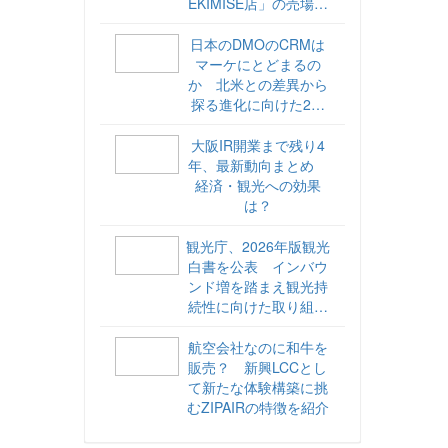
EKIMISE店」の売場づ
くりをレポート
日本のDMOのCRMは
マーケにとどまるの
か 北米との差異から
探る進化に向けた2ス
テップ【ココが違う！
海外DMOのリアル
大阪IR開業まで残り4
vol.6】
年、最新動向まとめ
経済・観光への効果
は？
観光庁、2026年版観光
白書を公表 インバウ
ンド増を踏まえ観光持
続性に向けた取り組み
や旅客税の使途を明記
航空会社なのに和牛を
販売？ 新興LCCとし
て新たな体験構築に挑
むZIPAIRの特徴を紹介