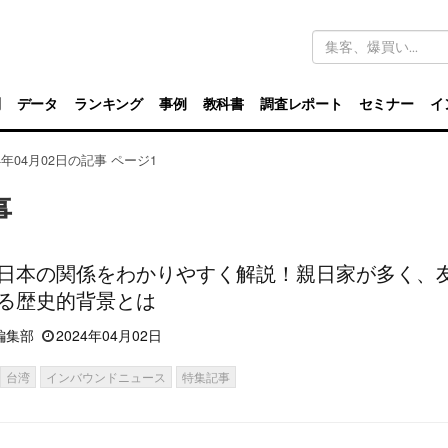
キ
ー
ワ
ー
ド
別
データ
ランキング
事例
教科書
調査レポート
セミナー
イ
検
索
24年04月02日の記事 ページ1
事
日本の関係をわかりやすく解説！親日家が多く、
る歴史的背景とは
編集部
2024年04月02日
台湾
インバウンドニュース
特集記事