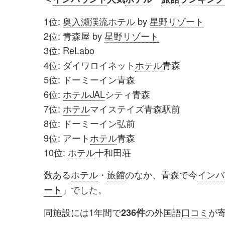
1位:
奥入瀬渓流
ホテル
by
星野リゾート
2位: 青森屋 by
星野リゾート
3位: ReLabo
4位: ダイワロイネット
ホテル
青森
5位: ドーミーイン青森
6位:
ホテル
JAL
シティ青森
7位:
ホテル
マイステイズ青森駅前
8位: ドーミーイン弘前
9位: アート
ホテル
青森
10位:
ホテル
十和田荘
数ある
ホテル
・
旅館
のなか、青森で今
インバ
」でした。
ート
同施設には1年間で
の外国語
口コミ
が
236件