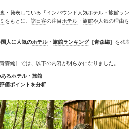
ッ
を
登
査
・発表している『
インバウンド
人気
ホテル
・
旅館
ラ
ク
購
録
ミ
をもとに、
訪日客
の注目
ホテル
・
旅館
や人気の理由
マ
読
す
ー
す
る
を発
外国人に人気の
ホテル
・
旅館
ランキング
［青森編］
ク
る
に
追
青森編］では、以下の内容が明らかになりました。
加
のあるホテル・旅館
】評価ポイントを分析