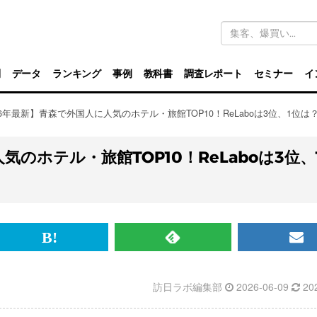
キ
ー
ワ
ー
ド
別
データ
ランキング
事例
教科書
調査レポート
セミナー
イ
検
索
26年最新】青森で外国人に人気のホテル・旅館TOP10！ReLaboは3位、1位は
気のホテル・旅館TOP10！ReLaboは3位、
br>
は
RSS
メ
て
で
ル
訪日ラボ編集部
2026-06-09
20
な
記
マ
ブ
事
ガ