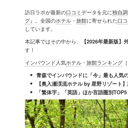
を
を
訪日ラボが最新の
口コミ
データを元に
独自調
シ
シ
グ
』。全国の
ホテル
・
旅館
に寄せられた
口コ
ェ
ェ
しています。
ア
ア
本記事ではその中から、
【2026年最新版】
す
す
す！
る
る
インバウンド
人気
ホテル
・
旅館
ランキング
［
青森でインバウンドに「今」最も人気
【奥入瀬渓流ホテル by 星野リゾート
「繁体字」「英語」ほか言語圏別TOP5