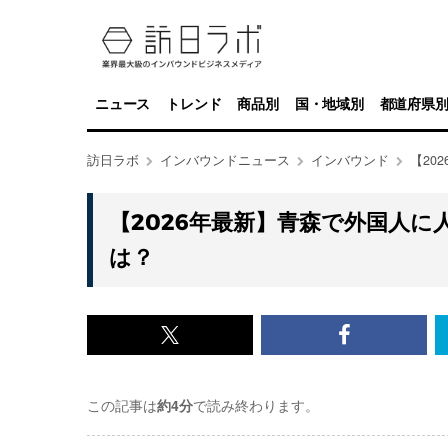
ニュース
トレンド
商品別
国・地域別
都道府県
訪日ラボ
インバウンドニュース
インバウンド
【20
【2026年最新】青森で外国人に人
は？
x<br>
Facebook<
で
で
この記事は
約4分
で読み終わります。
記
記
事
事