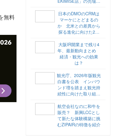
EKIMISE店」の売場づ
くりをレポート
日本のDMOのCRMは
を無料
マーケにとどまるの
か 北米との差異から
探る進化に向けた2ス
テップ【ココが違う！
海外DMOのリアル
大阪IR開業まで残り4
vol.6】
年、最新動向まとめ
経済・観光への効果
は？
観光庁、2026年版観光
白書を公表 インバウ
ンド増を踏まえ観光持
続性に向けた取り組み
や旅客税の使途を明記
航空会社なのに和牛を
販売？ 新興LCCとし
て新たな体験構築に挑
むZIPAIRの特徴を紹介