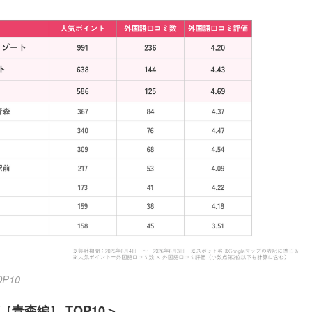
P10
［青森編］ TOP10＞