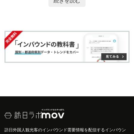
続きを読む
ア
ア
ー
す
る
ーリズム
が推進されるようになりました。
す
す
ク
る
しかし、
オールタナティブツーリズム
は「
マスツー
る
る
に
リズム
に代わる新たな観光形態」といった意味合い
追
の言葉でしかないために定義の曖昧さが指摘され、
加
現在では「
サステイナブルツーリズム
（持続可能な
観光）」が広く使用されるようになっています。
訪日外国人観光客のインバウンド需要情報を配信するインバウン