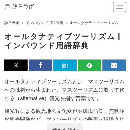
ナ
ビ
ゲ
訪日ラボ
インバウンド用語辞典
オールタナティブツーリズム
ー
シ
オールタナティブツーリズム |
ョ
ン
インバウンド用語辞典
の
表
示
を
x<br>
Facebook<br>
は
RSS
メ
切
で
で
て
で
ル
り
オールタナティブツーリズム
とは、
マスツーリズム
替
記
記
な
記
マ
への批判から生まれた、
マスツーリズム
に取って代
え
る
事
事
ブ
事
ガ
わる（alternative）観光を指す言葉です。
を
を
ッ
を
登
観光客による観光地の文化変容や環境汚染、無秩序
シ
シ
ク
購
録
な観光開発など、
マスツーリズム
の弊害が認識され
ェ
ェ
マ
読
す
ると、新たな観光の形態として
オールタナティブツ