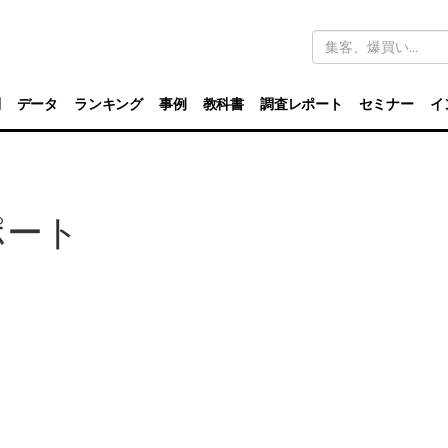
キ
ー
ワ
ー
ド
別
データ
ランキング
事例
教科書
調査レポート
セミナー
イ
検
索
ポート