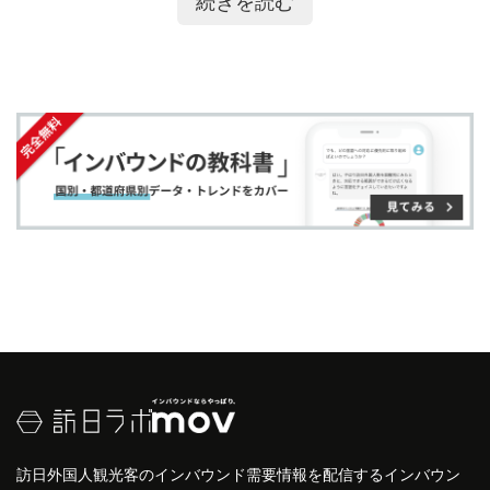
続きを読む
ア
ア
ー
す
る
ード・アドベンチャー
」、特定の目的を有する「
専
す
す
ク
る
門的アドベンチャー
」に分類されます。
る
る
に
代表的な例としてトレッキング、サイクリング、ハ
追
イキング、キャンピング、文化
体験
などが
ソフト・
加
アドベンチャー
に分類されます。
訪日外国人観光客のインバウンド需要情報を配信するインバウン