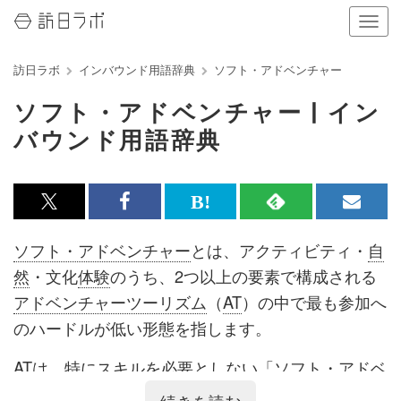
ナ
ビ
ゲ
訪日ラボ
インバウンド用語辞典
ソフト・アドベンチャー
ー
シ
ソフト・アドベンチャー | イン
ョ
ン
バウンド用語辞典
の
表
示
を
x<br>
Facebook<br>
は
RSS
メ
切
で
で
て
で
ル
り
ソフト・アドベンチャー
とは、アクティビティ・
自
替
記
記
な
記
マ
然
・文化
体験
のうち、2つ以上の要素で構成される
え
る
事
事
ブ
事
ガ
アドベンチャーツーリズム
（
AT
）の中で最も参加へ
を
を
ッ
を
登
のハードルが低い形態を指します。
シ
シ
ク
購
録
AT
は、特にスキルを必要としない「
ソフト・アドベ
ェ
ェ
マ
読
す
ンチャー
」、相応の知識とスキルを必要とする「
ハ