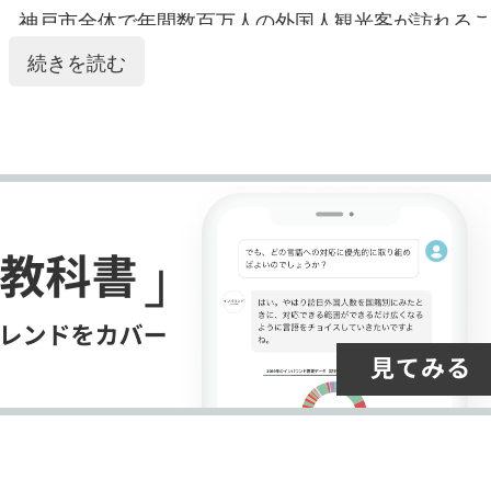
ク
購
録
、
神戸市
全体で年間数百万人の外国人観光客が訪れる
マ
読
す
ー
やメリケンパークも人気のスポットで、写真撮影や
続きを読む
ー
す
る
み合わさり、
三宮駅
は多様な文化
体験
を提供する魅力
ク
る
に
追
加