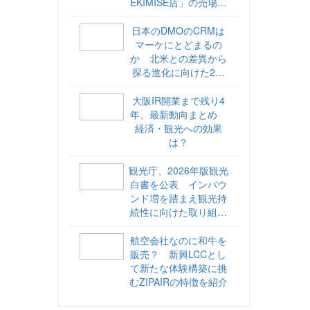
EKIMISE店」の売場づ
くりをレポート
日本のDMOのCRMは
マーケにとどまるの
か 北米との差異から
探る進化に向けた2ス
テップ【ココが違う！
海外DMOのリアル
大阪IR開業まで残り4
vol.6】
年、最新動向まとめ
経済・観光への効果
は？
観光庁、2026年版観光
白書を公表 インバウ
ンド増を踏まえ観光持
続性に向けた取り組み
や旅客税の使途を明記
航空会社なのに和牛を
販売？ 新興LCCとし
て新たな体験構築に挑
むZIPAIRの特徴を紹介