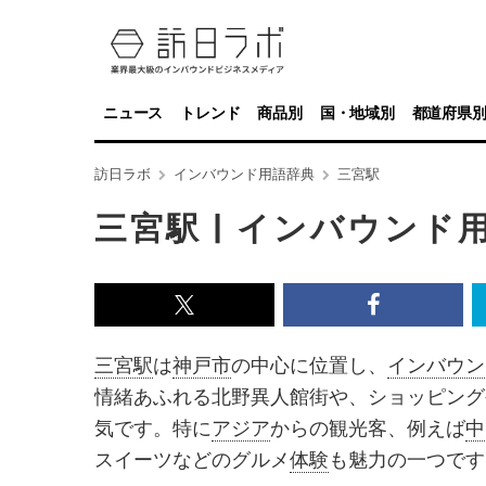
ニュース
トレンド
商品別
国・地域別
都道府県
訪日ラボ
インバウンド用語辞典
三宮駅
三宮駅 | インバウンド
x<br>
Facebook<
で
で
三宮駅
は
神戸市
の中心に位置し、
インバウン
記
記
情緒あふれる北野異人館街や、ショッピング
事
事
気です。特に
アジア
からの観光客、例えば
中
を
を
スイーツなどのグルメ
体験
も魅力の一つです