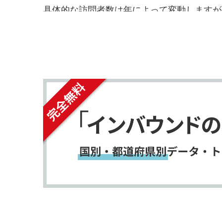
シ
シ
具体的な訪問者数は年によって変動しますが
ェ
ェ
あります。
三宮駅
周辺では、
神戸ポートタワ
ア
ア
楽しむ観光客が多いです。これらの要素が組
す
す
光地となっています。
る
る