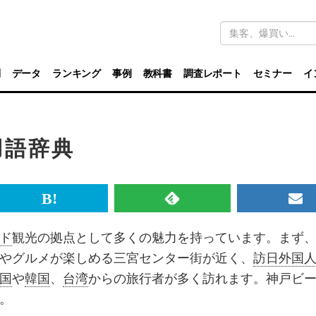
キ
ー
ワ
ー
ド
別
データ
ランキング
事例
教科書
調査レポート
セミナー
イ
検
索
用語辞典
br>
は
RSS
メ
て
で
ル
ド
観光の拠点として多くの魅力を持っています。まず
な
記
マ
やグルメが楽しめる三宮センター街が近く、
訪日外国
ブ
事
ガ
国
や
韓国
、
台湾
からの旅行者が多く訪れます。神戸ビ
ッ
を
登
。