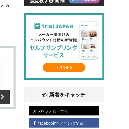
ことが
散策を
的な観
新着をキャッチ
xをフォローする
facebookでファンになる