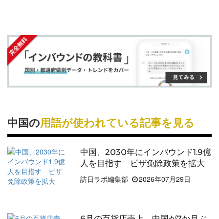
す
す
ク
る
国」とされてきました。
る
る
に
コロナ後は他の国・地域と比較して回復が遅れてい
追
ましたが、2024年の
訪日外客数
は698万1,200人
加
（推定値・2019年比27.1%減）で2位、訪日消費額
では1兆7,335億円（推定値・同年比2.1％減）でト
ップになり、力強い回復を見せています。
中国
では、「
Googleマップ
」や「
LINE
」「
Instagra
中国の
用語が使われている記事を見る
m
」など、日本や世界で一般的に使われている
サー
ビス
が使えないことが多く、代わりに
中国
独自の
「
大衆点評
」「
RED
」などが用いられています。そ
中国、2030年にインバウンド1.9億
人を目指す ビザ免除政策を拡大
のため、情報発信に
中国
独自のツールを活用するな
ど、他の地域とは異なる
インバウンド対策
が必要と
訪日ラボ編集部
2026年07月29日
されます。
ここでは、
中国
に関する
インバウンドニュース
記事
6月の百貨店売上、中国が7か月ぶ