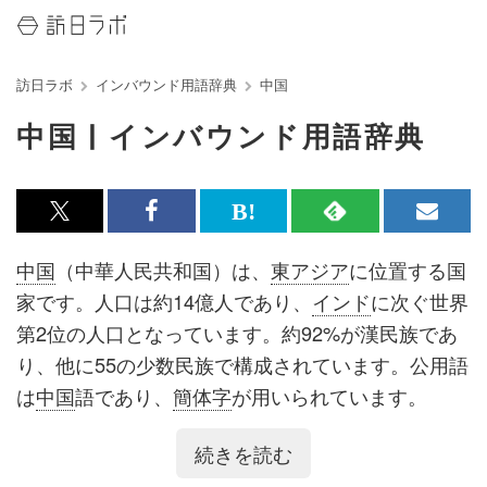
訪日ラボ
インバウンド用語辞典
中国
中国 | インバウンド用語辞典
x<br>
Facebook<br>
は
RSS
メ
で
で
て
で
ル
中国
（中華人民共和国）は、
東アジア
に位置する国
記
記
な
記
マ
家です。人口は約14億人であり、
インド
に次ぐ世界
事
事
ブ
事
ガ
第2位の人口となっています。約92%が漢民族であ
を
を
ッ
を
登
り、他に55の少数民族で構成されています。公用語
シ
シ
ク
購
録
は
中国
語であり、
簡体字
が用いられています。
ェ
ェ
マ
読
す
2019年の訪日
中国
人数は、全ての国・地域のなかで
続きを読む
ア
ア
ー
す
る
最多の約959万人で、
インバウンド対策
の「最重要