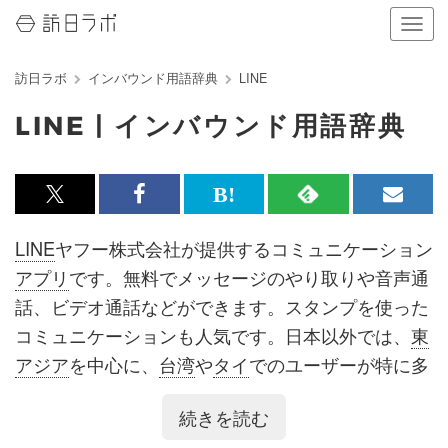
ナ
ビ
ゲ
訪日ラボ
インバウンド用語辞典
LINE
ー
シ
LINE | インバウンド用語辞典
ョ
ン
の
表
x<br>
Facebook<br>
は
RSS
メ
示
を
で
で
て
で
ル
LINE
ヤフー株式会社が提供するコミュニケーション
切
記
記
な
記
マ
り
アプリ
です。無料でメッセージのやり取りや音声通
替
事
事
ブ
事
ガ
話、ビデオ通話などができます。スタンプを使った
え
る
を
を
ッ
を
登
コミュニケーションも人気です。日本以外では、
東
シ
シ
ク
購
録
アジア
を中心に、
台湾
や
タイ
でのユーザーが特に多
ェ
ェ
マ
読
す
くなっています。
続きを読む
ア
ア
ー
す
る