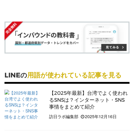
す
す
ク
る
る
る
に
追
加
LINEの
用語が使われている記事を見る
【2025年最新】台湾でよく使われ
るSNSは？インターネット・SNS
事情をまとめて紹介
訪日ラボ編集部
2025年12月16日