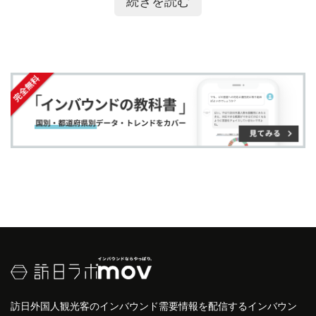
続きを読む
ア
ア
ー
す
る
年(1906)に皇室庭園として誕生しました
す
す
ク
る
日本と他国の庭園様式を組み合わせた
新宿御苑
は、
る
る
に
都心にいながら多様な
自然
と日本の歴史に触れるこ
追
とのできるスポットとして、「桜を見る会」をはじ
加
めとしたイベントやカフェ・レストランが併設され
ています。
トリップアドバイザー
より発表された「旅好きが選
ぶ！外国人に人気の日本の観光スポット」の2020年
度版では、
石川県
金沢市
の「
兼六園
」に次いで6位
にランクインしています。
訪日外国人観光客のインバウンド需要情報を配信するインバウン