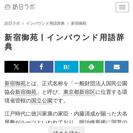
ナ
ビ
ゲ
訪日ラボ
インバウンド用語辞典
新宿御苑
ー
シ
新宿御苑 | インバウンド用語辞
ョ
ン
典
の
表
示
を
x<br>
Facebook<br>
は
RSS
メ
切
で
で
て
で
ル
り
新宿御苑
とは、正式名称を「一般財団法人国民公園
替
記
記
な
記
マ
協会
新宿御苑
」と呼び、
東京都
新宿区
に位置する環
え
る
事
事
ブ
事
ガ
境省管轄の
国立公園
です。
を
を
ッ
を
登
江戸時代に徳川家康の家臣・内藤清成が賜った大名
シ
シ
ク
購
録
屋敷がルーツといわれており、明治維新後に国営の
ェ
ェ
マ
読
す
農事試験場の創設、宮内省の御料地を経て、明治39