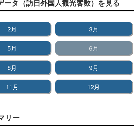
要データ（訪日外国人観光客数）を見る
2月
3月
5月
6月
8月
9月
11月
12月
マリー