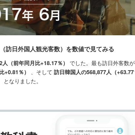
ッ
を
登
ク
購
録
マ
読
す
ー
す
る
ク
る
に
ータ（訪日外国人観光客数）を数値で見てみる
追
加
でした。最も訪日外客数が
,442人（前年同月比+18.17％）
、そして
+0.81％）
訪日韓国人の568,877人（+63.7
となりました。
）