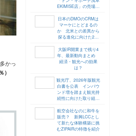
EKIMISE店」の売場づ
くりをレポート
日本のDMOのCRMは
マーケにとどまるの
か 北米との差異から
探る進化に向けた2ス
テップ【ココが違う！
海外DMOのリアル
大阪IR開業まで残り4
vol.6】
年、最新動向まとめ
経済・観光への効果
多かっ
は？
7％）
観光庁、2026年版観光
白書を公表 インバウ
ンド増を踏まえ観光持
続性に向けた取り組み
や旅客税の使途を明記
航空会社なのに和牛を
販売？ 新興LCCとし
て新たな体験構築に挑
むZIPAIRの特徴を紹介