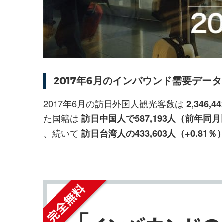
を
を
シ
シ
ェ
ェ
ア
ア
す
す
る
る
2017年6月のインバウンド需要デ
2017年6月の訪日外国人観光客数は
2,346
た国籍は
訪日中国人で587,193人（前年同月比
、続いて
訪日台湾人の433,603人（+0.81％