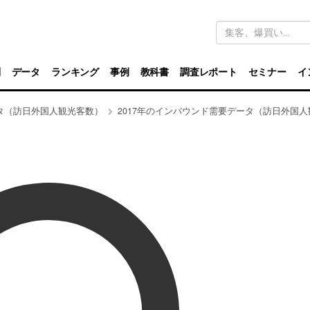
キ
ー
ワ
ー
ド
別
データ
ランキング
事例
教科書
調査レポート
セミナー
イ
検
索
タ（訪日外国人観光客数）
2017年のインバウンド需要データ（訪日外国