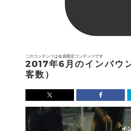
このコンテンツは会員限定コンテンツです
2017年6月のインバ
客数）
x<br>
Facebook<
で
で
記
記
事
事