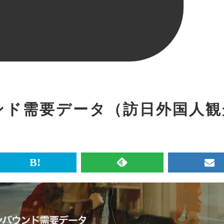
ウンド需要データ（訪日外国人観
br>
は
RSS
メ
て
で
ル
な
記
マ
ブ
事
ガ