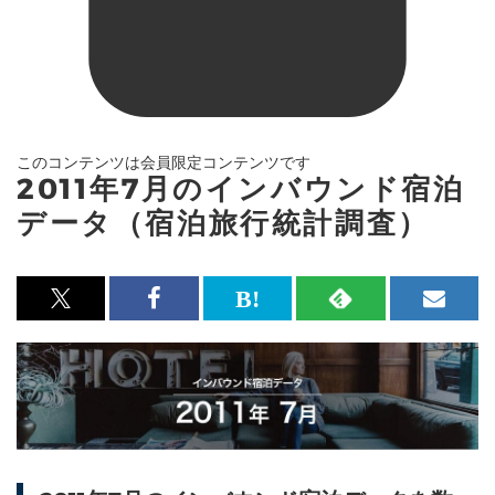
このコンテンツは会員限定コンテンツです
2011年7月のインバウンド宿泊
データ（宿泊旅行統計調査）
x<br>
Facebook<br>
は
RSS
メ
で
で
て
で
ル
記
記
な
記
マ
事
事
ブ
事
ガ
を
を
ッ
を
登
シ
シ
ク
購
録