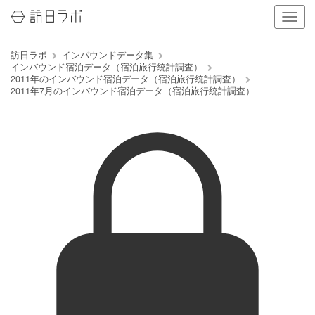
ナ
ビ
ゲ
訪日ラボ
インバウンドデータ集
ー
インバウンド宿泊データ（宿泊旅行統計調査）
シ
2011年のインバウンド宿泊データ（宿泊旅行統計調査）
ョ
2011年7月のインバウンド宿泊データ（宿泊旅行統計調査）
ン
の
表
示
を
切
り
替
え
る