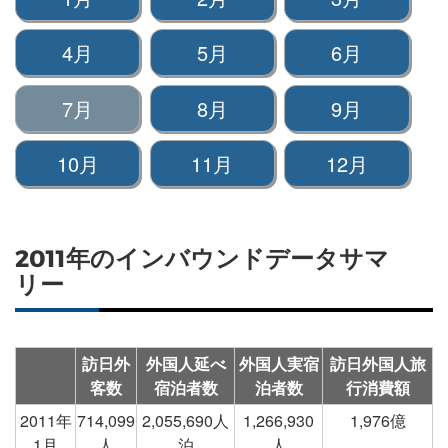
4月
5月
6月
7月
8月
9月
10月
11月
12月
2011年のインバウンドデータサマ
リー
訪日外
外国人延べ
外国人実宿
訪日外国人旅
客数
宿泊者数
泊者数
行消費額
2011年
714,099
2,055,690人
1,266,930
1,976億
1月
人
泊
人