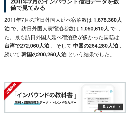
2011年7月のインバウンド宿泊データを数
ェ
ェ
マ
読
す
値で見てみる
ア
ア
ー
す
る
す
す
ク
る
2011年7月の訪日外国人延べ宿泊数は
1,678,360人
る
る
に
で、訪日外国人実宿泊者数は
でし
泊
1,050,610人
追
た。最も訪日外国人延べ宿泊数が多かった国籍は
加
、そして
、
台湾で272,060人泊
中国の264,280人泊
続いて
という結果でした。
韓国の200,260人泊