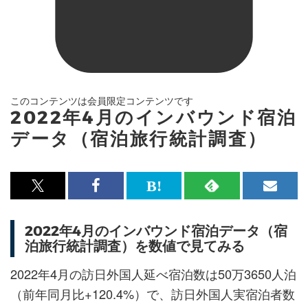
このコンテンツは会員限定コンテンツです
2022年4月のインバウンド宿泊
データ（宿泊旅行統計調査）
x<br>
Facebook<br>
は
RSS
メ
で
で
て
で
ル
2022年4月のインバウンド宿泊データ（宿
記
記
な
記
マ
泊旅行統計調査）を数値で見てみる
事
事
ブ
事
ガ
を
を
ッ
を
登
2022年4月の訪日外国人延べ宿泊数は50万3650人泊
シ
シ
ク
購
録
（前年同月比+120.4%）で、訪日外国人実宿泊者数