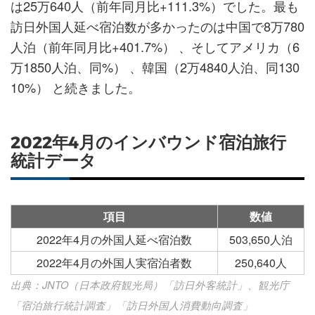
ェ
ェ
マ
読
す
は25万640人（前年同月比+111.3%）でした。最も
ア
ア
ー
す
る
訪日外国人延べ宿泊数が多かったのは中国で8万780
す
す
ク
る
人泊（前年同月比+401.7%） 、そしてアメリカ（6
る
る
に
万1850人泊、同%） 、韓国（2万4840人泊、同130
追
10%） と続きました。
加
2022年4月のインバウンド宿泊旅行
統計データ
項目
数値
2022年4月の外国人延べ宿泊数
503,650人泊
2022年4月の外国人実宿泊者数
250,640人
出典：JNTO（日本政府観光局）「訪日外客統計」、観光庁
「宿泊旅行統計調査」「訪日外国人消費動向調査」