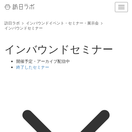
ナ
ビ
ゲ
訪日ラボ
インバウンドイベント・セミナー・展示会
ー
インバウンドセミナー
シ
ョ
ン
インバウンドセミナー
の
表
示
開催予定・アーカイブ配信中
を
終了したセミナー
切
り
替
え
る