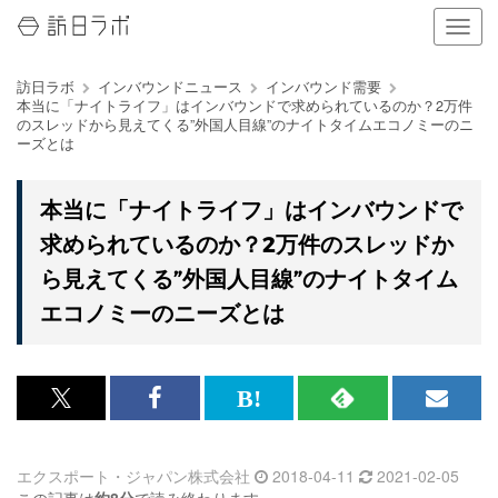
ナ
ビ
ゲ
訪日ラボ
インバウンドニュース
インバウンド需要
ー
本当に「ナイトライフ」はインバウンドで求められているのか？2万件
シ
のスレッドから見えてくる”外国人目線”のナイトタイムエコノミーのニ
ョ
ーズとは
ン
の
表
本当に「ナイトライフ」はインバウンドで
示
求められているのか？2万件のスレッドか
を
切
ら見えてくる”外国人目線”のナイトタイム
り
エコノミーのニーズとは
替
え
る
x<br>
Facebook<br>
は
RSS
メ
で
で
て
で
ル
エクスポート・ジャパン株式会社
2018-04-11
2021-02-05
記
記
な
記
マ