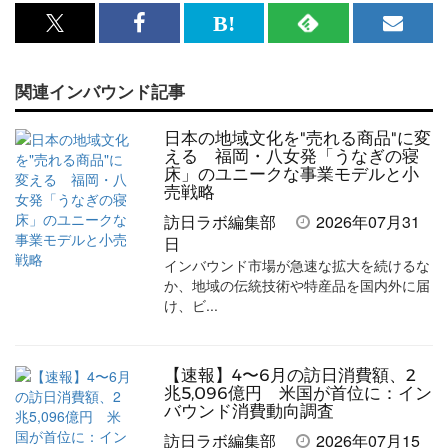
x<br>
Facebook<br>
は
RSS
メ
で
で
て
で
ル
関連インバウンド記事
記
記
な
記
マ
事
事
ブ
事
ガ
日本の地域文化を"売れる商品"に変
を
を
ッ
を
登
える 福岡・八女発「うなぎの寝
床」のユニークな事業モデルと小
シ
シ
ク
購
録
売戦略
ェ
ェ
マ
読
す
訪日ラボ編集部
2026年07月31
日
ア
ア
ー
す
る
インバウンド市場が急速な拡大を続けるな
す
す
ク
る
か、地域の伝統技術や特産品を国内外に届
け、ビ...
る
る
に
追
加
【速報】4〜6月の訪日消費額、2
兆5,096億円 米国が首位に：イン
バウンド消費動向調査
訪日ラボ編集部
2026年07月15