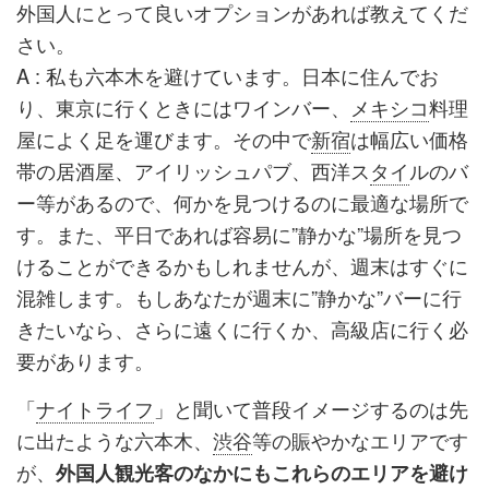
外国人にとって良いオプションがあれば教えてくだ
さい。
A : 私も六本木を避けています。日本に住んでお
り、東京に行くときにはワインバー、
メキシコ
料理
屋によく足を運びます。その中で
新宿
は幅広い価格
帯の居酒屋、アイリッシュパブ、西洋ス
タイ
ルのバ
ー等があるので、何かを見つけるのに最適な場所で
す。また、平日であれば容易に”静かな”場所を見つ
けることができるかもしれませんが、週末はすぐに
混雑します。もしあなたが週末に”静かな”バーに行
きたいなら、さらに遠くに行くか、高級店に行く必
要があります。
「
ナイトライフ
」と聞いて普段イメージするのは先
に出たような六本木、
渋谷
等の賑やかなエリアです
が、
外国人観光客のなかにもこれらのエリアを避け