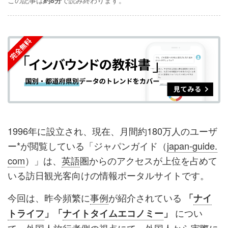
この記事は
約8分
で読み終わります。
事
事
ブ
事
ガ
を
を
ッ
を
登
シ
シ
ク
購
録
ェ
ェ
マ
読
す
ア
ア
ー
す
る
す
す
ク
る
る
る
に
追
1996年に設立され、現在、月間約180万人のユーザ
加
ー*が閲覧している「ジャパンガイド（
japan-guide.
com
）」は、
英語
圏からのアクセスが上位を占めて
いる訪日観光客向けの情報ポータルサイトです。
今回は、昨今頻繁に
事例
が紹介されている
「
ナイ
につい
トライフ
」「
ナイトタイムエコノミー
」