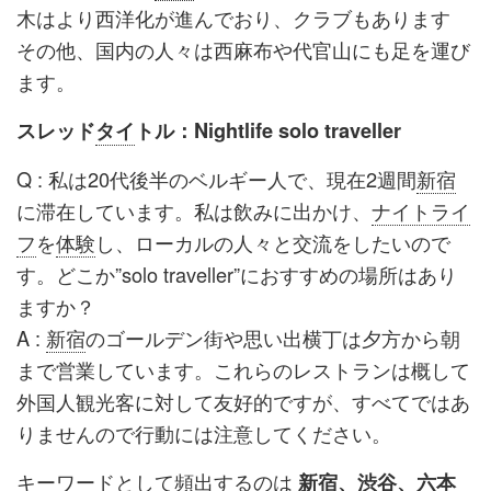
木はより西洋化が進んでおり、クラブもあります
その他、国内の人々は西麻布や代官山にも足を運び
ます。
スレッド
タイ
トル：Nightlife solo traveller
Q : 私は20代後半のベルギー人で、現在2週間
新宿
に滞在しています。私は飲みに出かけ、
ナイトライ
フ
を
体験
し、ローカルの人々と交流をしたいので
す。どこか”solo traveller”におすすめの場所はあり
ますか？
A :
新宿
のゴールデン街や思い出横丁は夕方から朝
まで営業しています。これらのレストランは概して
外国人観光客に対して友好的ですが、すべてではあ
りませんので行動には注意してください。
キーワードとして頻出するのは
新宿
、
渋谷
、六本