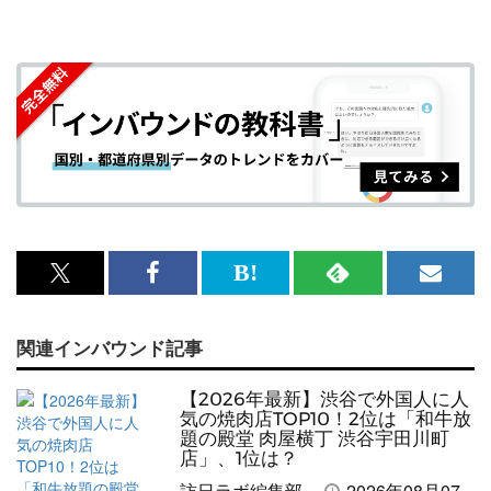
x<br>
Facebook<br>
は
RSS
メ
で
で
て
で
ル
関連インバウンド記事
記
記
な
記
マ
事
事
ブ
事
ガ
【2026年最新】渋谷で外国人に人
を
を
ッ
を
登
気の焼肉店TOP10！2位は「和牛放
題の殿堂 肉屋横丁 渋谷宇田川町
シ
シ
ク
購
録
店」、1位は？
訪日ラボ編集部
2026年08月07