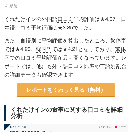
を算出
くれたけインの外国語
口コミ
平均評価は★4.07、日
本語
口コミ
平均評価は★3.85でした。
また、言語別に平均評価を算出したところ、
繁体字
では★4.23、
韓国語
では★4.21となっており、
繁体
字
での
口コミ
平均評価が最も高くなっています。レ
ポートでは、他にも外国語
口コミ
比率や言語別割合
の詳細データも確認できます。
レポートをくわしく見る（無料）
くれたけインの食事に関する口コミを詳細
分析