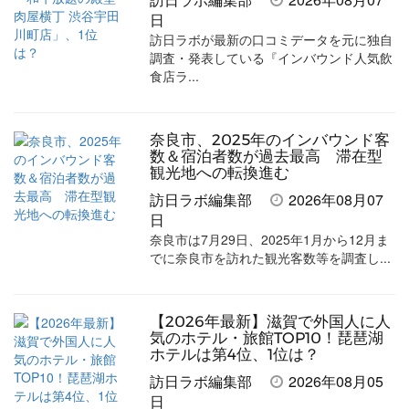
ェ
ェ
マ
読
す
日
ア
ア
ー
す
る
訪日ラボが最新の口コミデータを元に独自
す
す
ク
る
調査・発表している『インバウンド人気飲
食店ラ...
る
る
に
追
加
奈良市、2025年のインバウンド客
数＆宿泊者数が過去最高 滞在型
観光地への転換進む
訪日ラボ編集部
2026年08月07
日
奈良市は7月29日、2025年1月から12月ま
でに奈良市を訪れた観光客数等を調査し...
【2026年最新】滋賀で外国人に人
気のホテル・旅館TOP10！琵琶湖
ホテルは第4位、1位は？
訪日ラボ編集部
2026年08月05
日