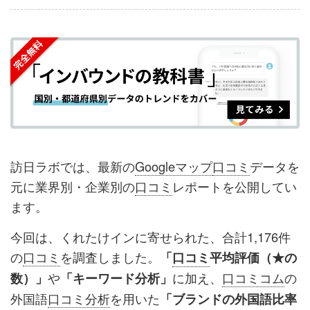
事
事
ブ
事
ガ
を
を
ッ
を
登
シ
シ
ク
購
録
ェ
ェ
マ
読
す
ア
ア
ー
す
る
す
す
ク
る
る
る
に
追
訪日ラボでは、最新の
Googleマップ
口コミ
データを
加
元に業界別・企業別の
口コミ
レポートを公開してい
ます。
今回は、くれたけインに寄せられた、合計1,176件
の
口コミ
を調査しました。
「
口コミ
平均評価（★の
や
に加え、
口コミコム
の
数）」
「キーワード分析」
外国語
口コミ分析
を用いた
「ブランドの外国語比率