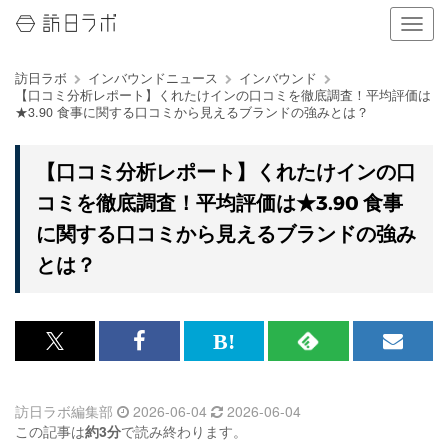
ナ
ビ
ゲ
訪日ラボ
インバウンドニュース
インバウンド
ー
【口コミ分析レポート】くれたけインの口コミを徹底調査！平均評価は
シ
★3.90 食事に関する口コミから見えるブランドの強みとは？
ョ
ン
の
【口コミ分析レポート】くれたけインの口
表
コミを徹底調査！平均評価は★3.90 食事
示
を
に関する口コミから見えるブランドの強み
切
とは？
り
替
え
る
x<br>
Facebook<br>
は
RSS
メ
で
で
て
で
ル
訪日ラボ編集部
2026-06-04
2026-06-04
記
記
な
記
マ
この記事は
約3分
で読み終わります。