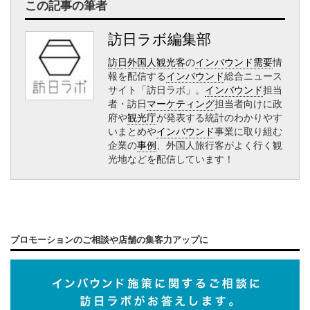
この記事の筆者
訪日ラボ編集部
訪日外国人観光客
の
インバウンド需要
情
報を配信する
インバウンド
総合ニュース
サイト「訪日ラボ」。
インバウンド
担当
者・訪日
マーケティング
担当者向けに政
府や
観光庁
が発表する統計のわかりやす
いまとめや
インバウンド
事業に取り組む
企業の
事例
、外国人旅行客がよく行く観
光地などを配信しています！
プロモーションのご相談や店舗の集客力アップに