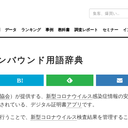
キ
ー
ワ
ー
ド
別
データ
ランキング
事例
教科書
調査レポート
セミナー
イ
検
索
 インバウンド用語辞典
br>
は
RSS
メ
て
で
ル
協会
）が提供する、
新型コロナウイルス
感染症情報の
な
記
マ
されている、デジタル証明書
アプリ
です。
ブ
事
ガ
行うことで、
新型コロナウイルス
検査結果を管理する
ッ
を
登