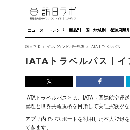
ニュース
トレンド
商品別
国・地域別
都道府県
訪日ラボ
インバウンド用語辞典
IATAトラベルパス
IATAトラベルパス |
x<br>
Facebook<
で
で
IATAトラベルパス
とは、
IATA
（
国際航空運送
記
記
管理と世界共通規格を目指して実証実験がな
事
事
アプリ
内で
パスポート
を利用した本人登録を
を
を
できます。