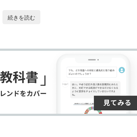
ク
購
録
マ
読
す
渡航可能であれば
アプリ
画面に「OK to Travel」が表
続きを読む
ー
す
る
K to Travel」を提示することで、搭乗手続きをスム
ク
る
に
コロナ
」時代に各国での往来の円滑化に活用されてい
追
加