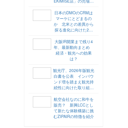
EKIMISE店」の売場づ
くりをレポート
日本のDMOのCRMは
マーケにとどまるの
か 北米との差異から
探る進化に向けた2ス
テップ【ココが違う！
海外DMOのリアル
大阪IR開業まで残り4
vol.6】
年、最新動向まとめ
経済・観光への効果
は？
観光庁、2026年版観光
白書を公表 インバウ
ンド増を踏まえ観光持
続性に向けた取り組み
や旅客税の使途を明記
航空会社なのに和牛を
販売？ 新興LCCとし
て新たな体験構築に挑
むZIPAIRの特徴を紹介