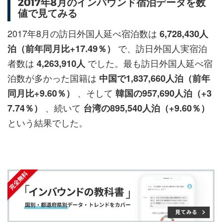
2017年8月のインバウンド宿泊データを数
ェ
ェ
マ
読
す
値で見てみる
ア
ア
ー
す
る
す
す
ク
る
2017年8月の訪日外国人延べ宿泊数は
6,728,430人
る
る
に
で、訪日外国人実宿泊
泊（前年同月比+17.49％）
追
者数は
でした。最も訪日外国人延べ宿
4,263,910人
加
泊数が多かった国籍は
中国で1,837,660人泊（前年
、そして
同月比+9.60％）
韓国の957,690人泊（+3
、続いて
7.74％）
台湾の895,540人泊（+9.60％）
という結果でした。