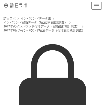
ナ
ビ
ゲ
訪日ラボ
インバウンドデータ集
ー
インバウンド宿泊データ（宿泊旅行統計調査）
シ
2017年のインバウンド宿泊データ（宿泊旅行統計調査）
ョ
2017年8月のインバウンド宿泊データ（宿泊旅行統計調査）
ン
の
表
示
を
切
り
替
え
る