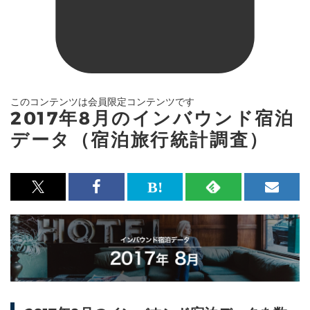
このコンテンツは会員限定コンテンツです
2017年8月のインバウンド宿泊
データ（宿泊旅行統計調査）
x<br>
Facebook<br>
は
RSS
メ
で
で
て
で
ル
記
記
な
記
マ
事
事
ブ
事
ガ
を
を
ッ
を
登
シ
シ
ク
購
録