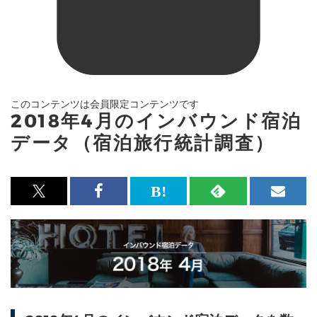
このコンテンツは会員限定コンテンツです
2018年4月のインバウンド宿泊
データ（宿泊旅行統計調査）
x<br>
Facebook<br>
は
RSS
メ
で
で
て
で
ル
記
記
な
記
マ
事
事
ブ
事
ガ
を
を
ッ
を
登
シ
シ
ク
購
録