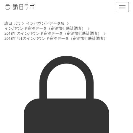
ナ
ビ
ゲ
訪日ラボ
インバウンドデータ集
ー
インバウンド宿泊データ（宿泊旅行統計調査）
シ
2018年のインバウンド宿泊データ（宿泊旅行統計調査）
ョ
2018年4月のインバウンド宿泊データ（宿泊旅行統計調査）
ン
の
表
示
を
切
り
替
え
る