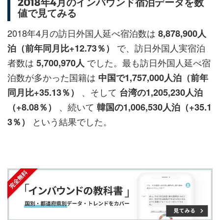
2018年4月のインバウンド宿泊データを数
ェ
ェ
マ
読
す
値で見てみる
ア
ア
ー
す
る
す
す
ク
る
2018年4月の訪日外国人延べ宿泊数は
8,878,900人
る
る
に
で、訪日外国人実宿泊
泊（前年同月比+12.73％）
追
者数は
でした。最も訪日外国人延べ宿
5,700,970人
加
泊数が多かった国籍は
中国で1,757,000人泊（前年
、そして
同月比+35.13％）
台湾の1,205,230人泊
、続いて
（+8.08％）
韓国の1,006,530人泊（+35.1
という結果でした。
3％）